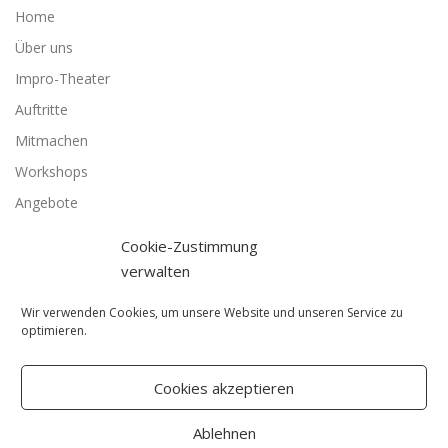
Home
Über uns
Impro-Theater
Auftritte
Mitmachen
Workshops
Angebote
Kontakt / Impressum
Cookie-Zustimmung
Cookie-Richtlinie (EU)
verwalten
Links
Wir verwenden Cookies, um unsere Website und unseren Service zu
Datenschutz
optimieren.
Cookies akzeptieren
Ablehnen